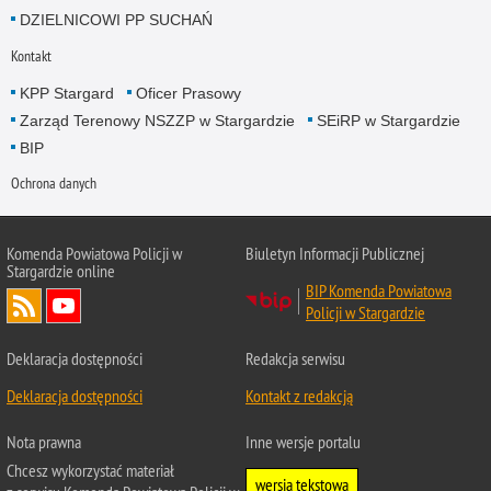
DZIELNICOWI PP SUCHAŃ
Kontakt
KPP Stargard
Oficer Prasowy
Zarząd Terenowy NSZZP w Stargardzie
SEiRP w Stargardzie
BIP
Ochrona danych
Komenda Powiatowa Policji w
Biuletyn Informacji Publicznej
Stargardzie online
BIP Komenda Powiatowa
Policji w Stargardzie
Deklaracja dostępności
Redakcja serwisu
Deklaracja dostępności
Kontakt z redakcją
Nota prawna
Inne wersje portalu
Chcesz wykorzystać materiał
wersja tekstowa