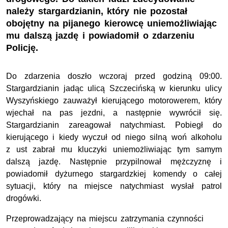
należy stargardzianin, który nie pozostał
obojętny na pijanego kierowcę uniemożliwiając
mu dalszą jazdę i powiadomił o zdarzeniu
Policję.
Do zdarzenia doszło wczoraj przed godziną
09
:00.
Stargardzianin
jadąc ulicą
Szczecińską w kierunku ulicy
Wyszyńskiego
zauważył kierującego
motorowerem,
który
wjechał na pas jezdni, a następnie wywrócił się.
Stargardzianin
zareagował natychmiast. P
obiegł do
kierująceg
o i kiedy wyczuł od niego silną woń alkoholu
z ust zabrał mu kluczyki uniemożliwiając tym samym
dalszą jazdę. Następnie przypilnował mężczyznę i
powiadomił dyżurnego stargardzkiej komendy o całej
sytuacji, który na miejsce natychmiast wysłał patrol
drogówki.
Przeprowadzający na miejscu zatrzymania czynności